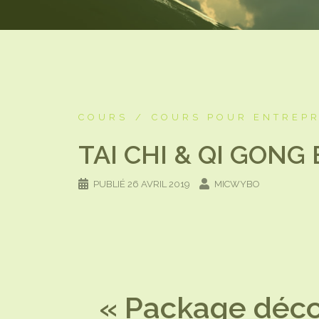
COURS
COURS POUR ENTREPR
TAI CHI & QI GONG
PUBLIÉ
26 AVRIL 2019
MICWYBO
« Package déco